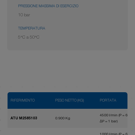
PRESSIONE MASSIMA DI ESERCIZIO
10 bar
TEMPERATURA
5°C a 50°C
RIFERIMENTO
PESO NETTO (KG)
PORTATA
4500 l/min (P = 6 bar,
ATU M2585103
0.900 Kg
ΔP = 1 bar)
1000 l/min (P = 6 bar,