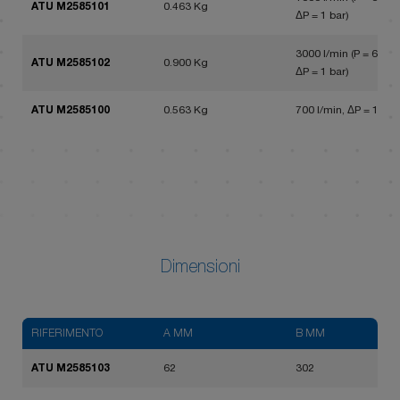
ATU M2585101
0.463 Kg
ΔP = 1 bar)
3000 l/min (P = 6 bar,
ATU M2585102
0.900 Kg
ΔP = 1 bar)
ATU M2585100
0.563 Kg
700 l/min, ΔP = 1 bar
Dimensioni
RIFERIMENTO
A MM
B MM
ATU M2585103
62
302