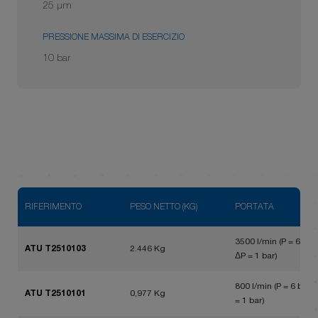
25 μm
PRESSIONE MASSIMA DI ESERCIZIO
10 bar
RIFERIMENTO
PESO NETTO (KG)
PORTATA
3500 l/min (P = 6 bar,
ATU T2510103
2.446 Kg
ΔP = 1 bar)
800 l/min (P = 6 bar, 
ATU T2510101
0,977 Kg
= 1 bar)