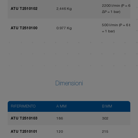
2200 l/min (P = 6 bar,
ATU T2510102
2,446 Kg
ΔP = 1 bar)
500 l/min (P = 6 bar, 
ATU T2510100
0.977 Kg
= 1 bar)
Dimensioni
RIFERIMENTO
A MM
B MM
ATU T2510103
186
302
ATU T2510101
120
215