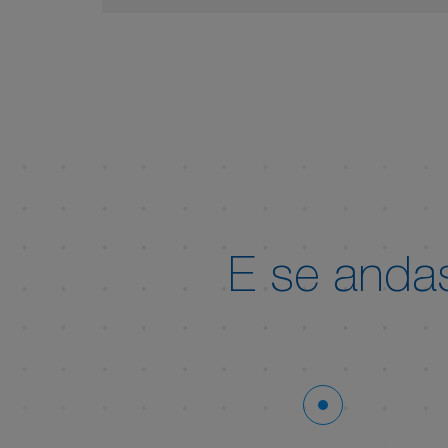
97
302
ATU B2585102AS
E se and