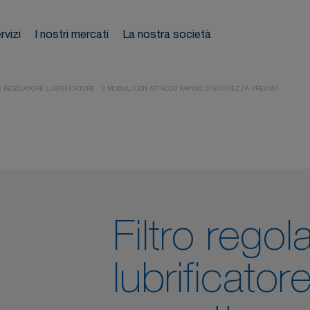
tubo
rvizi
I nostri mercati
La nostra società
Ti su
mpianti
atici
O REGOLATORE LUBRIFICATORE - 2 MODULI CON ATTACCO RAPIDO DI SICUREZZA PREVOS1
Filtro regol
lubrificator