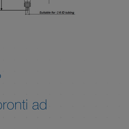
?
pronti ad