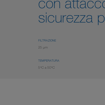
con attacco
sicurezza 
FILTRAZIONE
25 μm
TEMPERATURA
5°C a 50°C