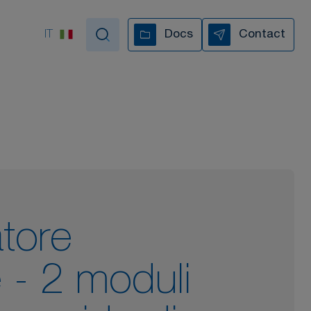
IT
Docs
Contact
pportiamo in ogni fase
I NOSTRI VIDEO
atore
e - 2 moduli