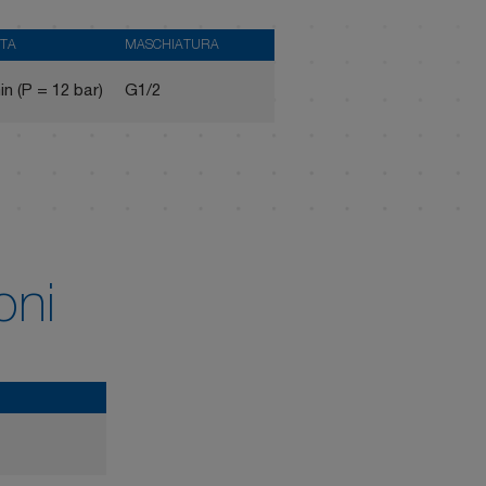
TA
MASCHIATURA
in (P = 12 bar)
G1/2
oni