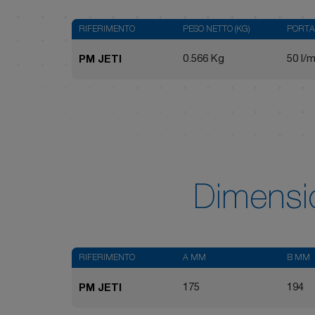
RIFERIMENTO
PESO NETTO (KG)
PORTA
0.566 Kg
50 l/m
PM JETI
Dimensi
RIFERIMENTO
A MM
B MM
175
194
PM JETI