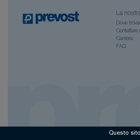
La nostr
Dove trova
Contattare
Carriera
FAQ
Questo sito 
Tutti i diritti riservati @ 2026
Contact
Menzioni legali