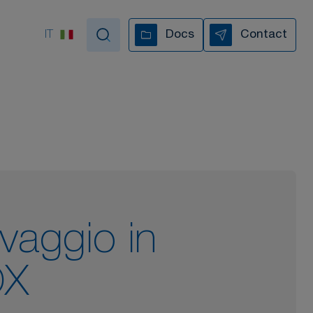
IT
Docs
Contact
pportiamo in ogni fase
I NOSTRI VIDEO
avaggio in
OX