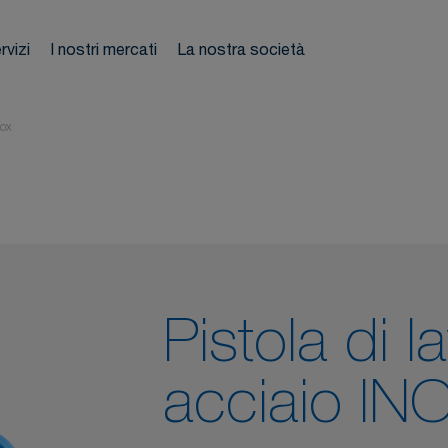
tubo
rvizi
I nostri mercati
La nostra società
mpianti
Ti su
atici
NOX
Pistola di l
acciaio IN