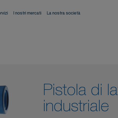
tubo
rvizi
I nostri mercati
La nostra società
mpianti
Ti su
atici
Pistola di l
industriale