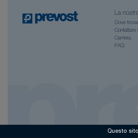
La nostr
Dove trova
Contattare
Carriera
FAQ
Questo sito 
Tutti i diritti riservati @ 2026
Contact
Menzioni legali