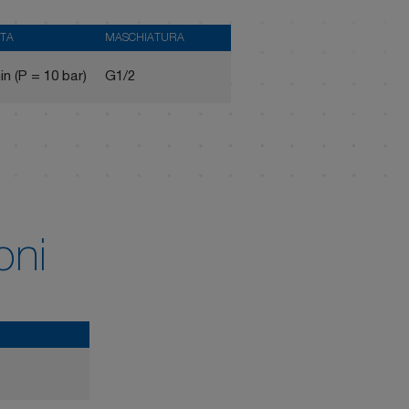
TA
MASCHIATURA
in (P = 10 bar)
G1/2
oni