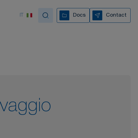
IT
Docs
Contact
pportiamo in ogni fase
I NOSTRI VIDEO
avaggio