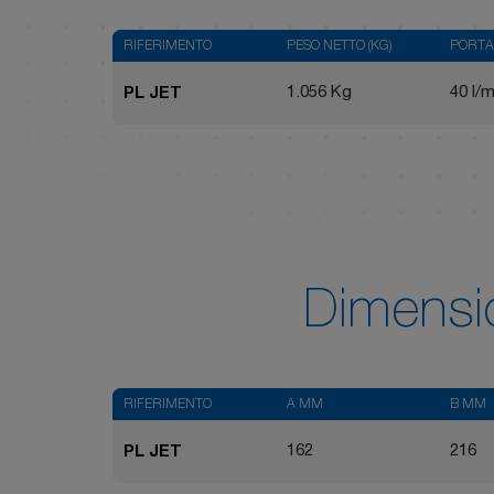
RIFERIMENTO
PESO NETTO (KG)
PORTA
1.056 Kg
40 l/m
PL JET
Dimensi
RIFERIMENTO
A MM
B MM
162
216
PL JET