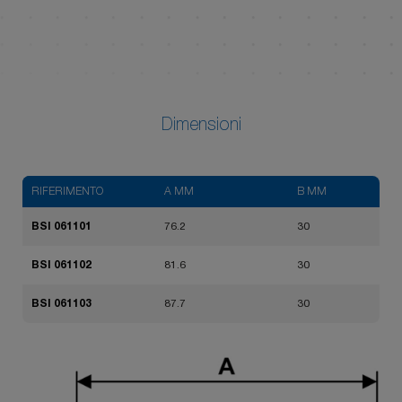
Dimensioni
RIFERIMENTO
A MM
B MM
BSI 061101
76.2
30
BSI 061102
81.6
30
BSI 061103
87.7
30