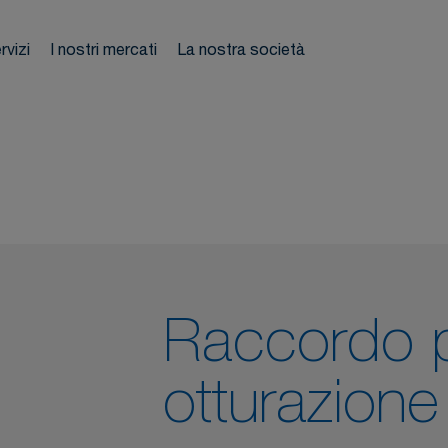
tubo
rvizi
I nostri mercati
La nostra società
mpianti
Ti su
atici
Raccordo pe
otturazione