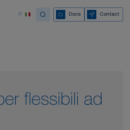
IT
Docs
Contact
pportiamo in ogni fase
I NOSTRI VIDEO
r flessibili ad