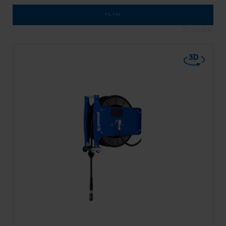
FILTRI
20
risultati
3D