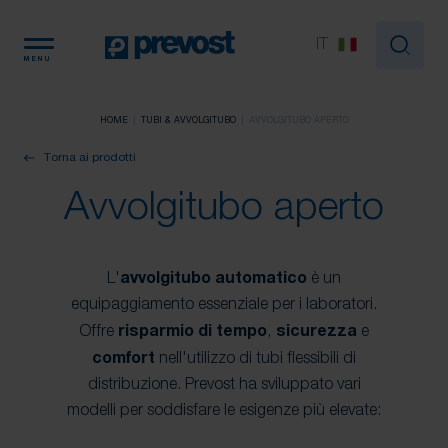
Pannello di gestione dei cookies
IT
MENU
HOME
TUBI & AVVOLGITUBO
AVVOLGITUBO APERTO
Torna ai prodotti
Avvolgitubo aperto
L'
avvolgitubo automatico
è un
equipaggiamento essenziale per i laboratori.
Offre
risparmio di tempo
,
sicurezza
e
comfort
nell'utilizzo di tubi flessibili di
distribuzione. Prevost ha sviluppato vari
modelli per soddisfare le esigenze più elevate: