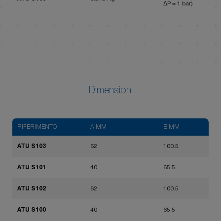
ΔP = 1 bar)
Dimensioni
RIFERIMENTO
A MM
B MM
ATU S103
62
100.5
ATU S101
40
65.5
ATU S102
62
100.5
ATU S100
40
65.5