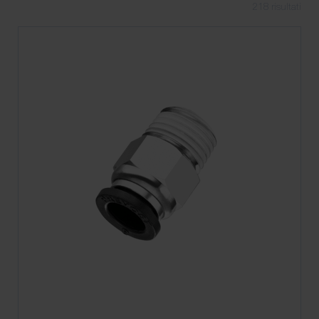
218
risultati